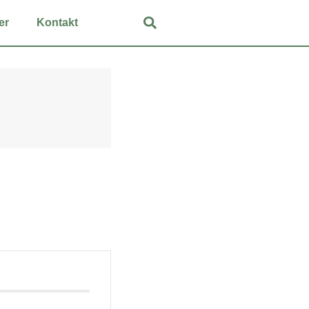
er
Kon­takt