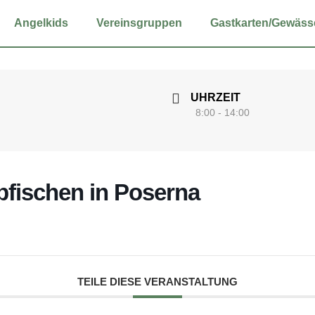
Angel­kids
Ver­eins­grup­pen
Gastkarten/Gewäss
UHRZEIT
8:00 - 14:00
bfi­schen in Poser­na
TEILE DIESE VERANSTALTUNG