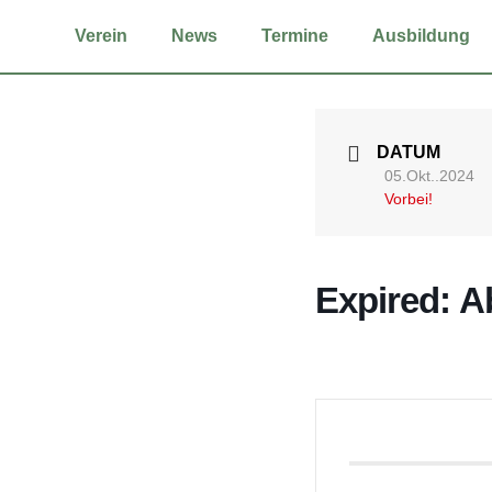
Ver­ein
News
Ter­mi­ne
Aus­bil­dung
DATUM
05.Okt..2024
Vorbei!
Expi­red: A