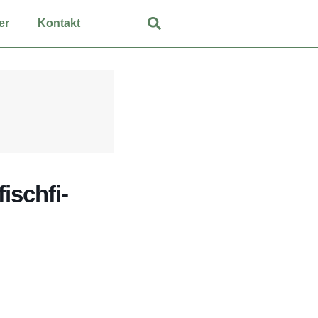
er
Kon­takt
isch­fi­