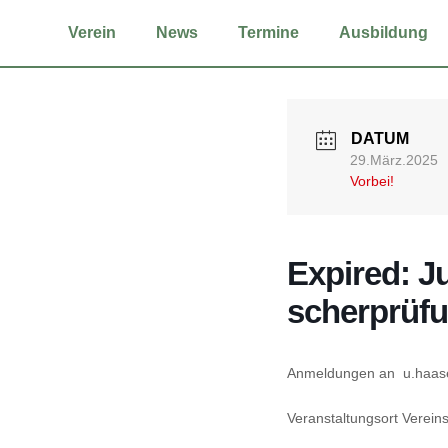
Ver­ein
News
Ter­mi­ne
Aus­bil­dung
DATUM
29.März.2025
Vorbei!
Expi­red: Ju
scher­prü­f
Anmel­dun­gen an u.haa
Ver­an­stal­tungs­ort Ver­e