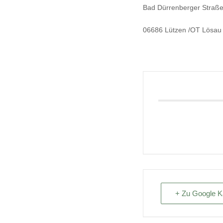
Bad Dür­ren­ber­ger Stra­ß
06686 Lüt­zen /OT Lösau
+ Zu Google K