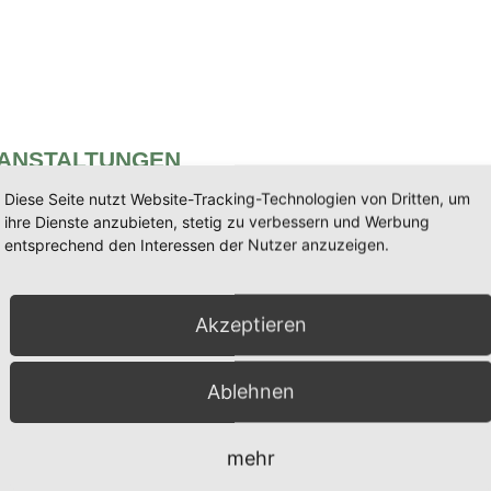
RANSTALTUNGEN
Diese Seite nutzt Website-Tracking-Technologien von Dritten, um
ihre Dienste anzubieten, stetig zu verbessern und Werbung
einen Kommentar
entsprechend den Interessen der Nutzer anzuzeigen.
wird nicht veröffentlicht.
Erforderliche Felder sind mit
*
ma
Akzeptieren
Ablehnen
mehr