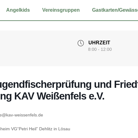
Angel­kids
Ver­eins­grup­pen
Gastkarten/Gewäss
UHRZEIT
8:00 - 12:00
gend­fi­scher­prü­fung und Fried­f
ung KAV Wei­ßen­fels e.V.
se@kav-weissenfels.de
ins­heim VG“Petri Heil” Dehlitz in Lösau