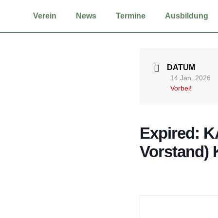
Ver­ein
News
Ter­mi­ne
Aus­bil­dung
DATUM
14.Jan..2026
Vorbei!
Expi­red: K
Vor­stand) K