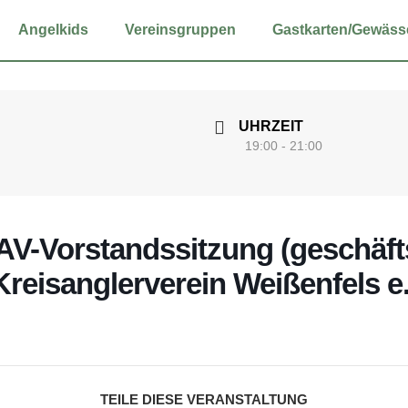
Angel­kids
Ver­eins­grup­pen
Gastkarten/Gewäss
UHRZEIT
19:00 - 21:00
AV-Vor­stands­sit­zung (geschäfts
reis­ang­ler­ver­ein Wei­ßen­fels e
TEILE DIESE VERANSTALTUNG