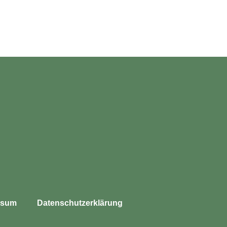
­sum
Daten­schutz­er­klä­rung