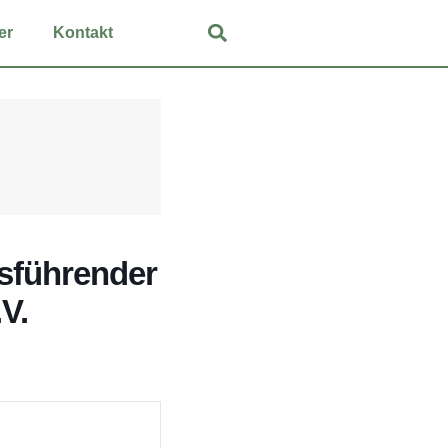
er
Kon­takt
­füh­ren­der
.V.