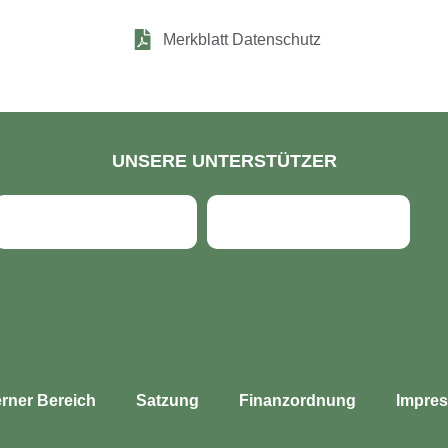
Merkblatt Datenschutz
UNSERE UNTERSTÜTZER
er­ner Bereich
Sat­zung
Finanz­ord­nung
Impres