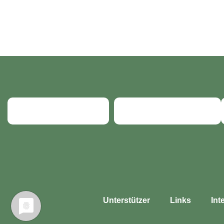
Unter­stüt­zer
Links
Int