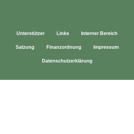
Unter­stüt­zer
Links
Inter­ner Bereich
Sat­zung
Finanz­ord­nung
Impres­sum
Daten­schutz­er­klä­rung